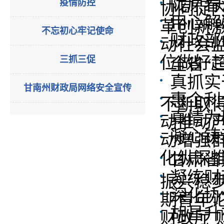
陇原春
疫情防控
协同促
用心解
革创新
不忘初心牢记使命
财政部
动社会
位做好
三抓三促
全省“
真抓实
甘南州财政局网络安全宣传
惠企利
不断取
真情为
动推动
凝心铸
动增强
化纵深推
甘肃省
凝练财
振兴稳
深化协
期青年
胡昌升
财政厅 