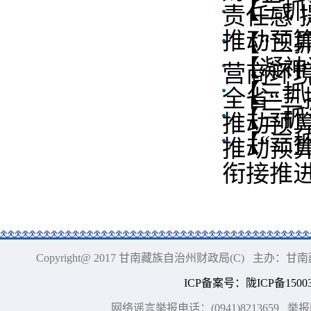
【三抓
责任感 
推动预
【“三
【凝神
营商环
【三抓
全省“三
【三抓
推动预
【“三
推动预
衔接推进
Copyright@ 2017 甘南藏族自治州财政局(C) 主办
ICP备案号
：
陇ICP备15003
网络谣言举报电话：(0941)8213659
举报网站