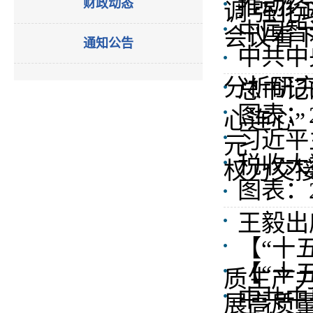
推动经
财政动态
调 强化
中国智
会议看
通知公告
中共中
分析研究
总书记
图表：
心连心”
习近平
元
税收大
权力交
图表：
王毅出
【“十
【“十
质生产
中共中
展高质