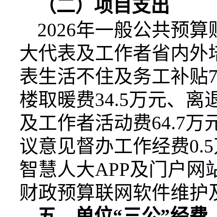
（二）项目支出
2026
年一般公共预算
大代表及工作者省内外
表生活不住及务工补贴
7
楼取暖费
34.5
万元、离
及工作者活动费
64.7
万
议意见督办工作经费
0.5
智慧人大
APP
及门户网
财政预算联网软件维护
五、单位“三公”经