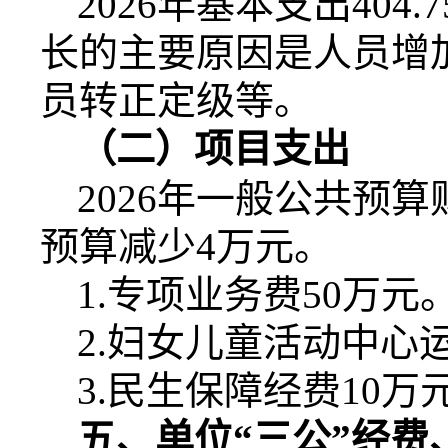
2026
年基本支出
404.7
长的主要原因是人员增
员转正定级等。
（二）项目支出
2026
年一般公共预算
预算减少
4
万元。
1.
专项业务费
50
万元
2.
妇女儿童活动中心
3.
民生保障经费
10
万
五、单位“三公”经