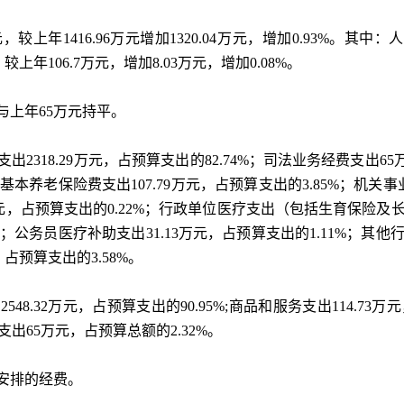
元，较上年
1416.96
万元增加
1320.04
万元，增加
0.93%
。其中：人
，较上年
106.7
万元，增加
8.03
万元，增加
0.08%
。
与上年
65
万元持平。
支出
2318.29
万元，占预算支出的
82.74%
；司法业务经费支出
65
基本养老保险费支出
107.79
万元，占预算支出的
3.85%
；机关事
元，占预算支出的
0.22%
；行政单位医疗支出（包括生育保险及
；公务员医疗补助支出
31.13
万元，占预算支出的
1.11%
；其他
，占预算支出的
3.58%
。
出
2548.32
万元，占预算支出的
90.95%;
商品和服务支出
114.73
万元
支出
65
万元，占预算总额的
2.32%
。
安排的经费。