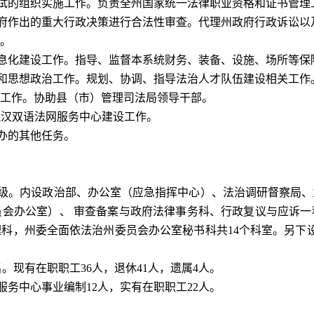
试的组织实施工作。负责全州国家统一法律职业资格和证书
管理
府作出的重大行政决策进行合法性审查。代理州政府行政诉讼以
。
息化建设工作。指导、监督本系统财务、装备、设施、场所等保
和思想政治工作。规划、协调、指导法治人才队伍建设相关工作
工作。协助县（市）管理司法局领导干部。
藏汉双语法网服务中心建设工作。
办的其他任务。
级。内设政治部、办公室（应急指挥中心）、法治调研督察局、
会办公室）、 审查备案与政府法律事务科、行政复议与应诉一
理科，州委全面依法治州委员会办公室秘书科共
14
个科室。另下
名。
现有在职职工
36
人，退休
41
人，遗属
4
人。
服务中心事业编制
12
人，实有在职职工
22
人。