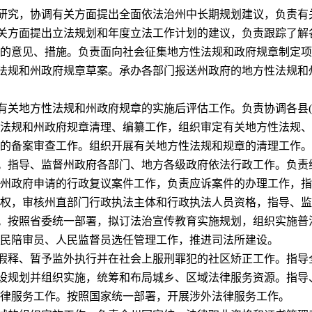
研究，协调有关方面提出全面依法治州中长期规划建议，负责有
关方面提出立
法规划和年度立法工作计划的建议，负责跟踪了解
的意见、措施。负责面向社会征集地方性法规和政府规章制定项
法规和州政府规章草案。承办各部门报送州政府的
地方性法规和
有关
地方性法规和
州政府规章的实施后评估工作。负责协调各县
(
法规和州政府规章清理、编纂工作，
组织审定有关地方性法规、
的备案审查工作。组织开展有关地方性法规和规章的清理工作。
。指导、监督州政府各部门、地方各级政府依法行政工作。负责
州政府申请的行政复议案件工作，负责应诉案件的办理工作，指
权，审核州直部门行政执法主体和行政执法人员资格，指导、监
。按照省委统一部署，拟订法治宣传教育实施规划，组织实施普
民陪审员、人民监督员选任管理工作，推进司法所建设。
假释、暂予监外执行并在社会上服刑罪犯的社区矫正工作。指导
设规划并组织实施，统筹和布局城乡、区域法律服务资源。指导
律服务工作。按照国家统一部署，开展涉外法律服务工作。