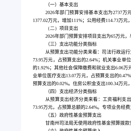
（一）基本支出
2026
年部门预算安排基本支出为
2737
万
1377.02
万元，增加
111%
；公用经费
114.73
万元
（二）
项目支出
2026
年部门预算安排项目支出为
65
万元，
（三）支出功能分类指标
从预算支出功能分类来看：司法行政运行
73.95
万元，占预算支出的
2.64%
；机关事业单位
的
1.92%
；其他社会保障缴费和就业支出
6.06
万
业单位医疗支出
13.07
万元，占预算支出的
0.47%
预算支出的
0.02%
。住房公积金支出
100.34
万元
（四）支出经济分类指标
从预算支出经济分类来看：工资福利支
73.95
万元，占预算总额的
2.64%
。专项业务经费
（五）政府性基金预算支出
甘南州司法局无使用政府性基金预算拨款
（六）政府性基金预算收入