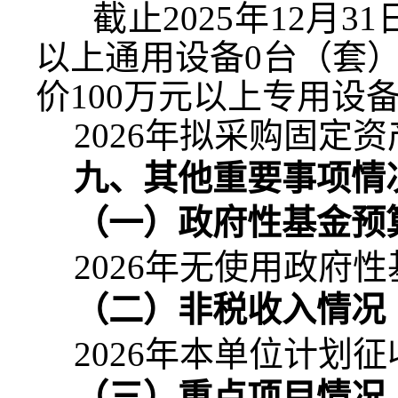
截止
2025
年
12
月
31
以上通用设备
0
台（套
价
100
万元以上专用设
2026
年拟采购固定资
九、其他重要事项情
（一）政府性基金预
2026
年无使用政府性
（二）非税收入情况
2026
年本单位计划征
（三）重点项目情况