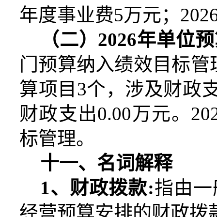
年度事业费
5
万元；
202
（二）
2026
年单位预
门预算纳入绩效目标管
算项目
3
个，涉及财政
财政支出
0.00
万元。
20
标管理。
十一、名词解释
1
、财政拨款
:
指由一
经营预算安排的财政拨