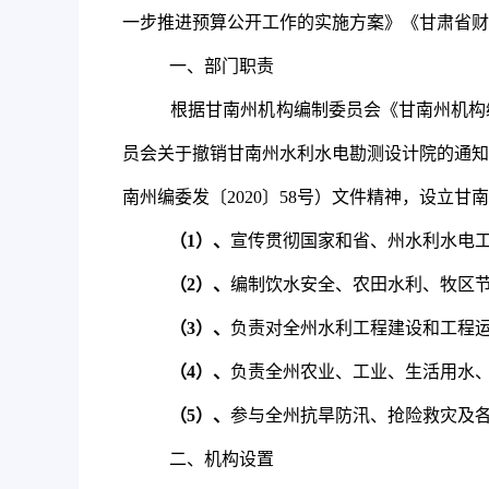
一步推进预算公开工作的实施方案》《甘肃省财
一、部门职责
根据甘南州机构编制委员会《甘南州机构
员会关于撤销甘南州水利水电勘测设计院的通知
南州编委发〔
2020
〕
58
号）文件精神，设立甘南
（
1
）、
宣传贯彻国家和省、州水利水电
（
2
）、
编制饮水安全、农田水利、牧区
（
3
）、
负责对全州水利工程建设和工程
（
4
）、
负责全州农业、工业、生活用水
（
5
）、
参与全州抗旱防汛、抢险救灾及
二、机构设置