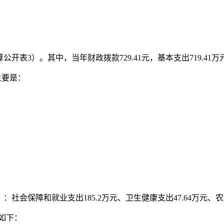
算公开表
3
）。其中，当年财政拨款
729.41
元，基本支出
719.41
万
主要是：
：
：社会保障和就业支出
185.2
万元、卫生健康支出
47.64
万元、农
如下：