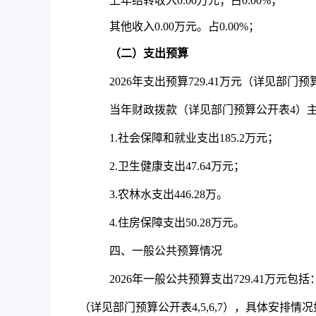
上年结转收入
0.00
万元；
占
0.00%
；
其他收入
0.00
万元。
占
0.00%
；
（二）支出预算
2026
年支出预算
729.41
万元（详见部门预
当年财政拨款（详见部门预算公开表
4
）
1.
社会保障和就业支出
185.2
万元；
2.
卫生健康支出
47.64
万元；
3.
农林水支出
446.28
万。
4.
住房保障支出
50.28
万元。
四、一般公共预算情况
2026
年一般公共预算支出
729.41
万元包括
（详见部门预算公开表
4,5,6,7
），具体安排情况