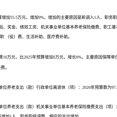
算增加
55.5
万元，增加
9%
，增加的主要原因是新调入
1
人、
职务职
贴、奖金、绩效工资、机关事业单位基本养老保险缴费、职工基
职 （役）费、生活补助、医疗费补助。
算
10
万元，比
2025
年预算增加
0
万元，增长
0%
，主要原因保障单
经费。
单位养老支出（款）行政单位离退休（项）：
2026
年预算数为
97
单位养老支出（款）机关事业单位基本养老保险缴费支出（项）
员增加
1
人、职务职级调整，相应的支出增加。