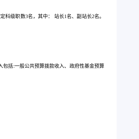
核定科级职数
3
名，其中： 站长
1
名、副站长
2
名。
入包括
:
一般公共预算拨款收入、政府性基金预算