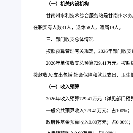
（一）机关内设机构
甘南州水利技术综合服务站是甘南州水务
在职实有人数
31
人，退休
58
人，遗属
19
人。
三、部门收支总体情况
按照预算管理有关规定，
2026
年部门收支
2026
年单位收支总预算
729.41
万元。按照
拨款收入
;
支出包括
:
社会保障和就业支出、卫生
（一）收入预算
2026
年收入预算
729.41
万元（详见部门预
一般公共预算收入
729.41
万元；占
100%
；
政府性基金预算收入
0.00
万元；
占
0.00%
；