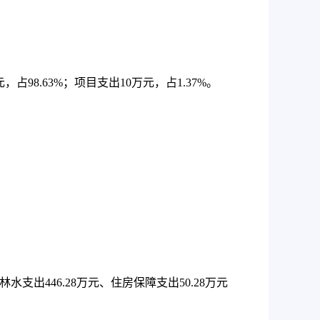
元，占
98.63%
；项目支出
10
万元，占
1.37%
。
林水支出
446.28
万元、住房保障支出
50.28
万元