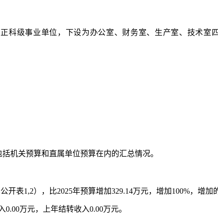
属正科级事业单位，下设为办公室、财务室、生产室、技术室
包括机关预算和直属单位预算在内的汇总情况。
算公开表
1,2
），比
2025
年预算增加
329.14
万元，增加
100%
，增加
入
0.00
万元，上年结转收入
0.00
万元。