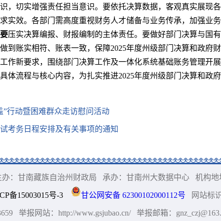
识，切实增强责任担当意识。要依托决算数据，客观真实展现各
求实效。各部门需高度重视财务人才储备与业务传承，加强业务
要
压实决算编报、财报编制的主体责任。要做好部门决算与国有
做到账实相符、账表一致，保障2025年度州级部门决算和政府
决算工作新要求，围绕部门决算工作及一体化系统基础账务管理开
具体流程与核心内容，为扎实推进2025年度州级部门决算和政
盖”行动暨困难群众走访慰问活动
考试考务日程安排及有关事项的通知
(C) 主办：甘南藏族自治州财政局
承办：甘南州大数据中心
机构地
CP备15003015号-3
甘公网安备 62300102000112号
网站标识码
659
举报网站：http://www.gsjubao.cn/
举报邮箱：gnz_czj@163.